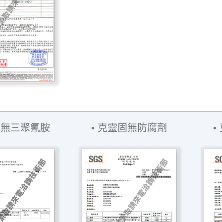
固無三聚氰胺
克靈固無防腐劑