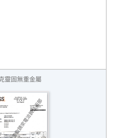
克靈固無重金屬