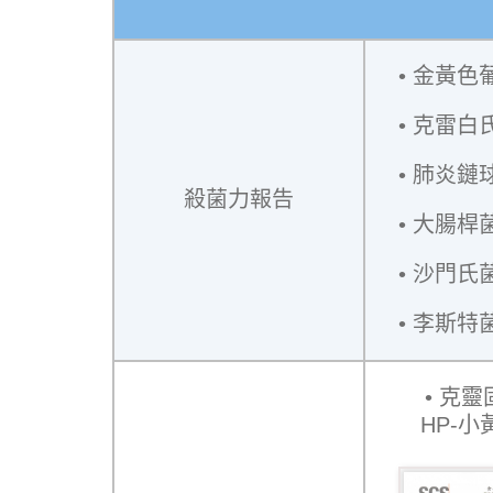
金黃色葡萄
克雷白氏肺
肺炎鏈球菌
殺菌力報告
大腸桿菌 
沙門氏菌 
李斯特菌 
克靈
HP-小