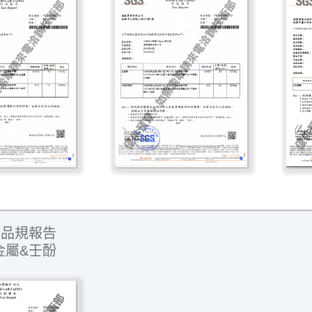
污品規報告
金屬&壬酚