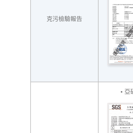
克污檢驗報告
亞