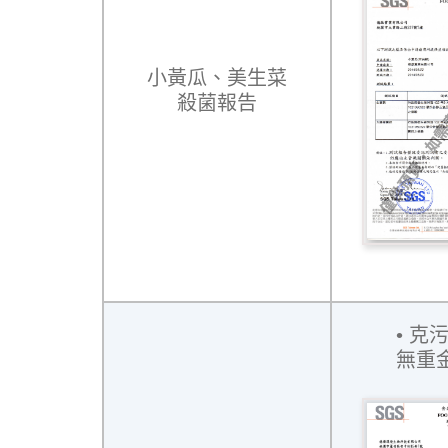
小黃瓜、美生菜
殺菌報告
克
無重