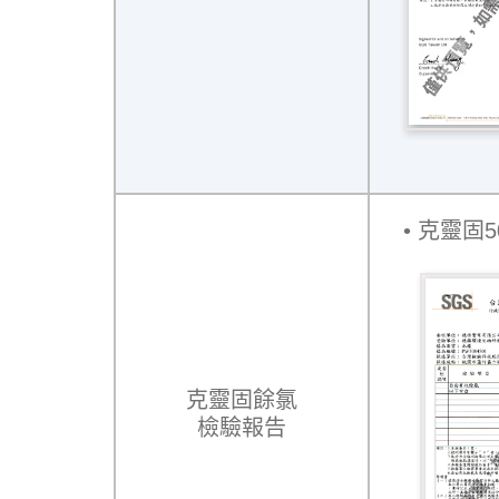
克靈固5
克靈固餘氯
檢驗報告